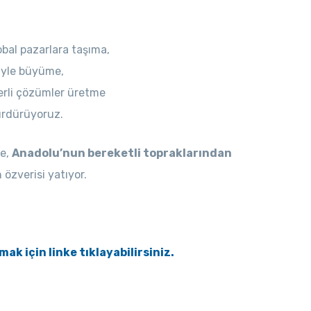
obal pazarlara taşıma,
riyle büyüme,
rli çözümler üretme
sürdürüyoruz.
de,
Anadolu’nun bereketli topraklarından
 özverisi yatıyor.
k için linke tıklayabilirsiniz.