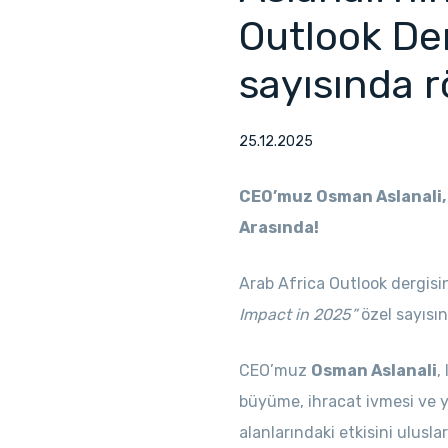
Outlook Der
sayısında r
25.12.2025
CEO’muz Osman Aslanali, 2
Arasında!
Arab Africa Outlook dergisi
Impact in 2025”
özel sayısı
CEO’muz
Osman Aslanali
,
büyüme, ihracat ivmesi ve 
alanlarındaki etkisini ulusla