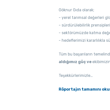
Göknur Gıda olarak;
- yerel tarımsal değerleri gl
- sürdürülebilirlik prensiple
- sektörümüzde katma değe
- hedeflerimizi kararlılıkla 
Tüm bu başarıların temelin
aldığımız güç ve
ekibimizin
Teşekkürlerimizle…
Röportajın tamamını okuma