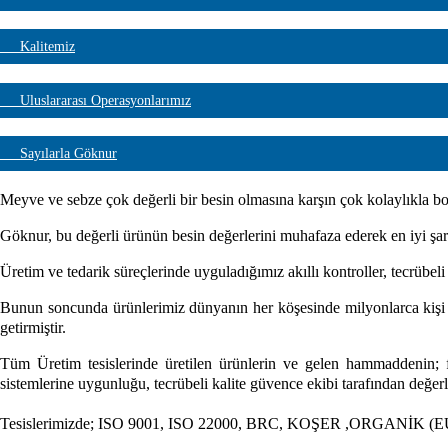
Kalitemiz
Uluslararası Operasyonlarımız
Sayılarla Göknur
Meyve ve sebze çok değerli bir besin olmasına karşın çok kolaylıkla boz
Göknur, bu değerli ürünün besin değerlerini muhafaza ederek en iyi şartl
Üretim ve tedarik süreçlerinde uyguladığımız akıllı kontroller, tecrübel
Bunun soncunda ürünlerimiz dünyanın her köşesinde milyonlarca kişi tar
getirmiştir.
Tüm Üretim tesislerinde üretilen ürünlerin ve gelen hammaddenin; fiz
sistemlerine uygunluğu, tecrübeli kalite güvence ekibi tarafından değerl
Tesislerimizde; ISO 9001, ISO 22000, BRC, KOŞER ,ORGANİK (EU,