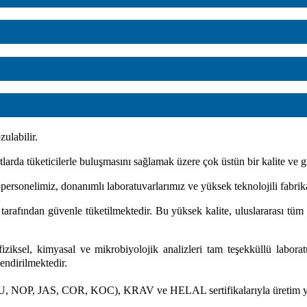
ulabilir.
arda tüketicilerle buluşmasını sağlamak üzere çok üstün bir kalite ve gı
i personelimiz, donanımlı laboratuvarlarımız ve yüksek teknolojili fabri
afından güvenle tüketilmektedir. Bu yüksek kalite, uluslararası tüm ön
iksel, kimyasal ve mikrobiyolojik analizleri tam teşekküllü laboratuv
endirilmektedir.
 NOP, JAS, COR, KOC), KRAV ve HELAL sertifikalarıyla üretim ya