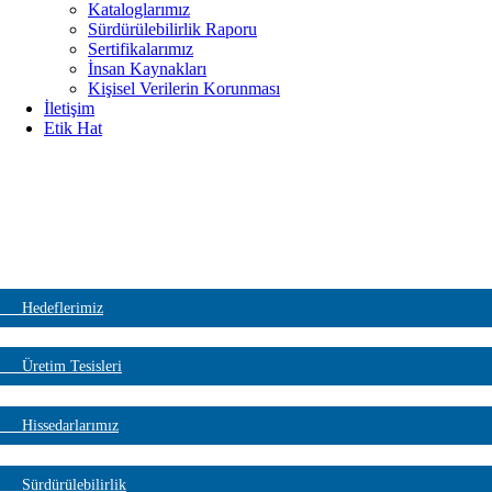
Kataloglarımız
Sürdürülebilirlik Raporu
Sertifikalarımız
İnsan Kaynakları
Kişisel Verilerin Korunması
İletişim
Etik Hat
Kalitemiz
Hedeflerimiz
Üretim Tesisleri
Hissedarlarımız
Sürdürülebilirlik