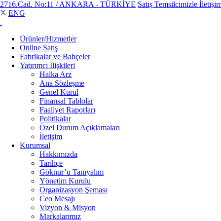
2716.Cad. No:11 / ANKARA - TÜRKİYE
Satış Temsilcimizle İletişi
ENG
Ürünler/Hizmetler
Online Satış
Fabrikalar ve Bahçeler
Yatırımcı İlişkileri
Halka Arz
Ana Sözleşme
Genel Kurul
Finansal Tablolar
Faaliyet Raporları
Politikalar
Özel Durum Açıklamaları
İletişim
Kurumsal
Hakkımızda
Tarihçe
Göknur’u Tanıyalım
Yönetim Kurulu
Organizasyon Şeması
Ceo Mesajı
Vizyon & Misyon
Markalarımız