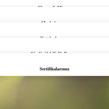
Vizyon & Misyon
Markalarımız
Kataloglarımız
Sürdürülebilirlik Raporu
Sertifikalarımız