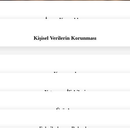
İnsan Kaynakları
Kişisel Verilerin Korunması
Kurumsal
Yatırımcı İlişkileri
Ürünler
Fabrikalar ve Bahçeler