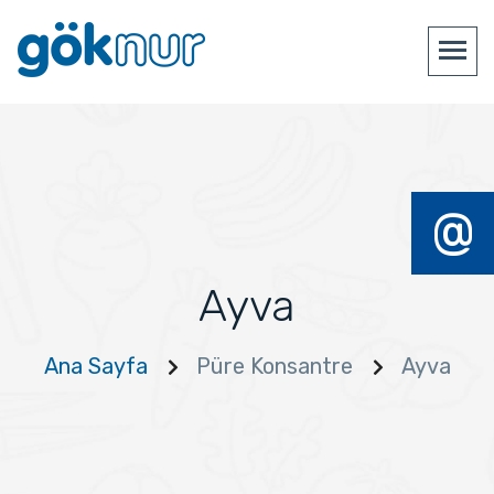
@
Ayva
Ana Sayfa
Püre Konsantre
Ayva