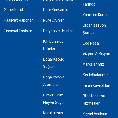
Tarihçe
Genel Kurul
Püre Konsantre
Yönetim Kurulu
Faaliyet Raporları
Püre Ürünler
Organizasyon
Finansal Tablolar
Deiyonize Ürünler
Şeması
IQF Donmuş
Ceo Mesajı
Ürünler
Vizyon & Misyon
Doğal Kabuk
Markalarımız
Yağları
Sertifikalarımız
Doğal Meyve
Aromaları
İnsan Kaynakları
Direkt Sıkım
Bilgi Toplumu
Meyve Suyu
Hizmetleri
Kurutulmuş
Kişisel Verilerin