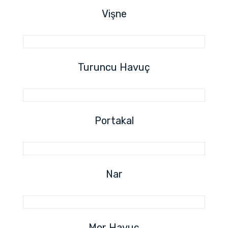
Vişne
Turuncu Havuç
Portakal
Nar
Mor Havuç