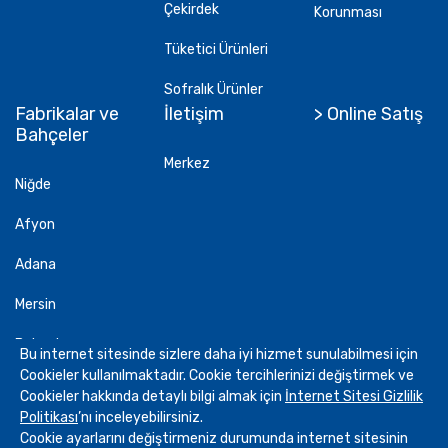
Çekirdek
Korunması
Tüketici Ürünleri
Sofralık Ürünler
Fabrikalar ve
İletişim
> Online Satış
Bahçeler
Merkez
Niğde
Afyon
Adana
Mersin
Bahçeler
Bu internet sitesinde sizlere daha iyi hizmet sunulabilmesi için
Cookieler kullanılmaktadır. Cookie tercihlerinizi değiştirmek ve
Cookieler hakkında detaylı bilgi almak için
İnternet Sitesi Gizlilik
Politikası
’nı inceleyebilirsiniz.
Cookie ayarlarını değiştirmeniz durumunda internet sitesinin
2026
Göknur Gıda
. Her Hakkı Saklıdır.