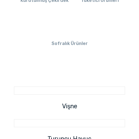
Kurutulmuş Çekirdek
Tüketici Ürünleri
Sofralık Ürünler
Vişne
Turuncu Havuç