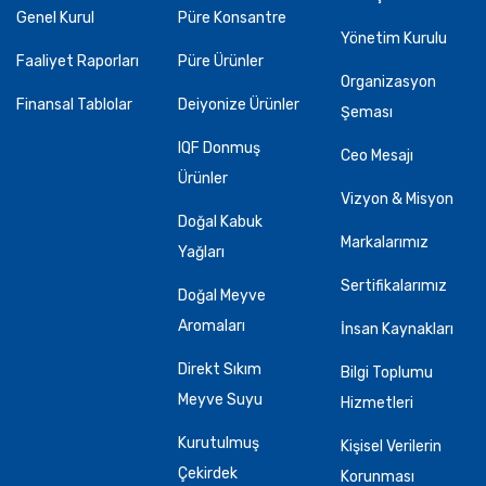
Genel Kurul
Püre Konsantre
Yönetim Kurulu
Faaliyet Raporları
Püre Ürünler
Organizasyon
Finansal Tablolar
Deiyonize Ürünler
Şeması
IQF Donmuş
Ceo Mesajı
Ürünler
Vizyon & Misyon
Doğal Kabuk
Markalarımız
Yağları
Sertifikalarımız
Doğal Meyve
Aromaları
İnsan Kaynakları
Direkt Sıkım
Bilgi Toplumu
Meyve Suyu
Hizmetleri
Kurutulmuş
Kişisel Verilerin
Çekirdek
Korunması